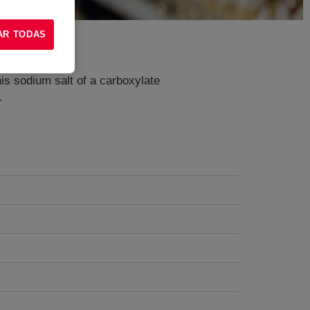
AR TODAS
his sodium salt of a carboxylate
.