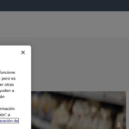
 funcione.
, pero es
er otras
A
ayuden a
rán
ormación
ión” a
aración de