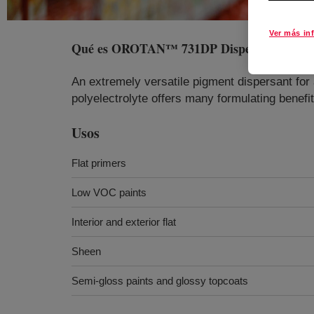
Ver más in
Qué es
OROTAN™ 731DP Dispersant
?
An extremely versatile pigment dispersant for 
polyelectrolyte offers many formulating bene
Usos
Flat primers
Low VOC paints
Interior and exterior flat
Sheen
Semi-gloss paints and glossy topcoats