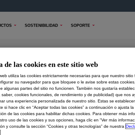
UCTOS
SOSTENIBILIDAD
SOPORTE
ant
 de las cookies en este sitio web
 web utiliza las cookies estrictamente necesarias para que nuestro sitio
figurar su navegador para que bloquee o le avise sobre estas cookies
e algunas partes del sitio no funcionen. También nos gustaría establec
DO TÉCNICO
OPCIONES DE MUESTRA
OPCIONES DE COMPR
a saber, cookies funcionales, de rendimiento y de publicidad) que nos 
nar una experiencia personalizada de nuestro sitio. Estas se establece
 si hace clic en “Aceptar todas las cookies” a continuación o ajusta la
ión de las cookies para habilitar dichas cookies. Para obtener más inf
stro uso de las cookies y sus opciones, haga clic en “Ver más informac
ón y consulte la sección “Cookies y otras tecnologías” de nuestra
Decl
d