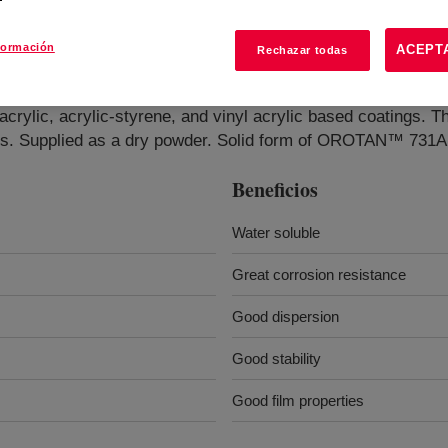
formación
ACEPT
Rechazar todas
acrylic, acrylic-styrene, and vinyl acrylic based coatings. T
fits. Supplied as a dry powder. Solid form of OROTAN™ 731A
Beneficios
Water soluble
Great corrosion resistance
Good dispersion
Good stability
Good film properties