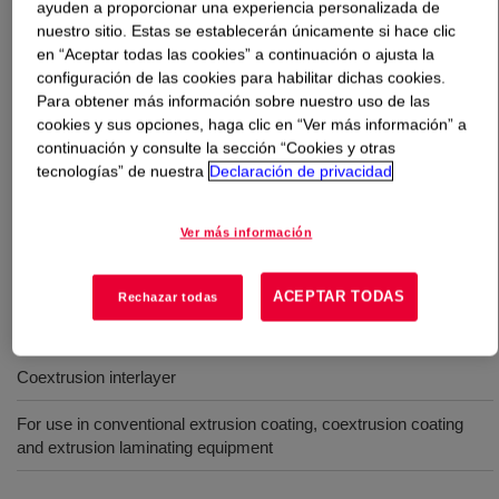
ayuden a proporcionar una experiencia personalizada de
nuestro sitio. Estas se establecerán únicamente si hace clic
Qué es
NUCREL™ N0908C Acid Copolymer
?
en “Aceptar todas las cookies” a continuación o ajusta la
configuración de las cookies para habilitar dichas cookies.
Para obtener más información sobre nuestro uso de las
A copolymer of ethylene and methacrylic acid. The resin
cookies y sus opciones, haga clic en “Ver más información” a
is available for use in conventional extrusion and
continuación y consulte la sección “Cookies y otras
coextrusion equipment.
tecnologías” de nuestra
Declaración de privacidad
Usos
Ver más información
Heat sealant
ACEPTAR TODAS
Rechazar todas
Foil adhesive layer
Coextrusion interlayer
For use in conventional extrusion coating, coextrusion coating
and extrusion laminating equipment