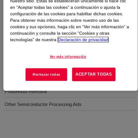
nuestro sitio. Estas se establecerán únicamente si hace clic
en “Aceptar todas las cookies” a continuación o ajusta la
Qué es
N-Methylethanolamine HyPure-50
?
configuración de las cookies para habilitar dichas cookies.
Para obtener más información sobre nuestro uso de las
cookies y sus opciones, haga clic en “Ver más información” a
A colorless to light yellow liquid secondary amine
continuación y consulte la sección “Cookies y otras
compound with an ammonia-like odor. It is completely
tecnologías” de nuestra
Declaración de privacidad
soluble in water.
Ver más información
Usos
ACEPTAR TODAS
Rechazar todas
Other Processing Aids for Displays
Photoresist Removal
Other Semiconductor Processing Aids