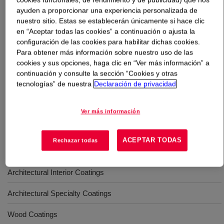
ayuden a proporcionar una experiencia personalizada de
nuestro sitio. Estas se establecerán únicamente si hace clic
Qué es
MULTILOBE™ ML-520 Acrylic Binder
?
en “Aceptar todas las cookies” a continuación o ajusta la
configuración de las cookies para habilitar dichas cookies.
Through its designed morphology providdes an optimal
Para obtener más información sobre nuestro uso de las
combination of all-acrylic durability, film build, chalk
cookies y sus opciones, haga clic en “Ver más información” a
adhesion and minimized thickener/surfactant levels in
continuación y consulte la sección “Cookies y otras
the paint formulation. It offers excellent value for exterior
tecnologías” de nuestra
Declaración de privacidad
wood and dacade architectural paints.
Ver más información
Usos
ACEPTAR TODAS
Rechazar todas
Architectural Exterior Coatings
Architectural Interior Coatings
Architectural Specialty Coatings
Wood Coatings