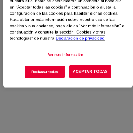
nuestro sitio. Estas se establecerán únicamente si hace clic
en “Aceptar todas las cookies” a continuación o ajusta la
configuración de las cookies para habilitar dichas cookies.
Qué es
Monoethanolamine (MEA), Iron and Chloride
Para obtener más información sobre nuestro uso de las
Free
?
cookies y sus opciones, haga clic en “Ver más información” a
continuación y consulte la sección “Cookies y otras
A low Iron and Chloride containing grade of
tecnologías” de nuestra
Declaración de privacidad
Monoethanolamine 99%.
Ver más información
ACEPTAR TODAS
Rechazar todas