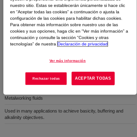
nuestro sitio. Estas se establecerán únicamente si hace clic
en “Aceptar todas las cookies” a continuación o ajusta la
Qué es
Isopropanolamine, Mixture
?
configuración de las cookies para habilitar dichas cookies.
Para obtener más información sobre nuestro uso de las
This trio of 12% MIPA, 44% DIPA and 44% TIPA is used
cookies y sus opciones, haga clic en “Ver más información” a
in manufacturing flexible foams. It is also used in an
continuación y consulte la sección “Cookies y otras
array of specialty applications, including hand cleaner
tecnologías” de nuestra
Declaración de privacidad
formulations.
Ver más información
Usos
ACEPTAR TODAS
Rechazar todas
Neutralize fatty acids and sulfonic acid-based surfactants
Metalworking fluids
Used in many applications to achieve basicity, buffering and
alkalinity objectives.