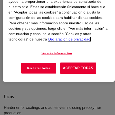
ayuden a proporcionar una experiencia personalizada de
nuestro sitio. Estas se establecerán únicamente si hace clic
Qué es
ISONATE™ M 320 Isocyanate
?
en “Aceptar todas las cookies” a continuación o ajusta la
configuración de las cookies para habilitar dichas cookies.
Para obtener más información sobre nuestro uso de las
Es una mezcla viscosa y ligeramente marrón de 4,4'-
cookies y sus opciones, haga clic en “Ver más información” a
diisocianato difenilmetano con un alto contenido de
continuación y consulte la sección “Cookies y otras
isómeros de metilendifenil diisocianato (MMDI) y
tecnologías” de nuestra
Declaración de privacidad
homólogos de alta funcionalidad (MDI polimérico) con
una funcionalidad media de 2,3. Se utiliza principalmente
Ver más información
como endurecedor para recubrimientos y adhesivos,
incluso en la producción de prepolímeros. También se
puede utilizar en espumas flexibles, viscoelásticas (VE)
ACEPTAR TODAS
Rechazar todas
o semirrígidas.
Usos
Hardener for coatings and adhesives including prepolymer
production