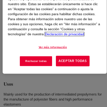
nuestro sitio. Estas se establecerán únicamente si hace clic
en “Aceptar todas las cookies” a continuación o ajusta la
Qué es
ISONATE™ M 124 D MDI
?
configuración de las cookies para habilitar dichas cookies.
Para obtener más información sobre nuestro uso de las
Un diisocianato de difenilmetano monomérico de alta
cookies y sus opciones, haga clic en “Ver más información” a
pureza (MMDI) que contiene aproximadamente 98% de
continuación y consulte la sección “Cookies y otras
diisocianato de 4,4'-difenilmetano y 2% de diisocianato
tecnologías” de nuestra
Declaración de privacidad
de 2,4'-difenilmetano que forma un líquido ligeramente
amarillo, casi incoloro cuando está por encima del pinto
Ver más información
de fusión. Se utiliza principalmente en la producción de
prepolímeros intermedios usados en la fabricación de
ACEPTAR TODAS
Rechazar todas
elastómeros y fibras de poliéster de alto desempeño.
Usos
Mainly used for the production of intermediated prepolymers for
the manufacture of polyester fibers and high performance
elastomers