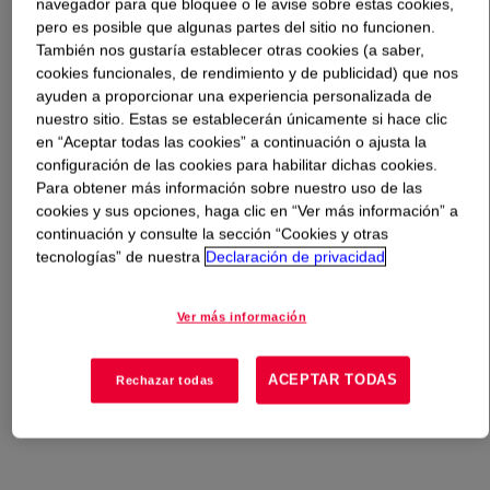
navegador para que bloquee o le avise sobre estas cookies,
pero es posible que algunas partes del sitio no funcionen.
Qué es
ISONATE™ 125 M Isocyanate
?
También nos gustaría establecer otras cookies (a saber,
cookies funcionales, de rendimiento y de publicidad) que nos
ayuden a proporcionar una experiencia personalizada de
Un sólido cristalino blanco amarillento (cuando está por
nuestro sitio. Estas se establecerán únicamente si hace clic
debajo del punto de fusión) de alta pureza y baja acidez,
en “Aceptar todas las cookies” a continuación o ajusta la
que contiene aproximadamente 97% de diisocianato de
configuración de las cookies para habilitar dichas cookies.
4,4'-difenilmetano y 3% de diisocianato de 2,4'-
Para obtener más información sobre nuestro uso de las
difenilmetano. Este producto se utiliza en aplicaciones
cookies y sus opciones, haga clic en “Ver más información” a
donde su bifuncionalidad y baja acidez ayudan en el
continuación y consulte la sección “Cookies y otras
tecnologías” de nuestra
Declaración de privacidad
desempeño de productos termoplásticos y elastómeros
termoplásticos de uretano totalmente lineal. Cuando se
usan junto con otros polioles, poliésteres y poliéteres de
Ver más información
cadena larga, los polímeros de alto desempeño pueden
agregar diferentes niveles de rigidez para diferentes
ACEPTAR TODAS
Rechazar todas
aplicaciones, como elastómeros microcelulares,
recubrimientos, adhesivos y selladores.