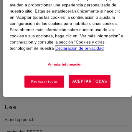
ayuden a proporcionar una experiencia personalizada de
nuestro sitio. Estas se establecerán únicamente si hace clic
Qué es
INNATE™ TH60 Precision Packaging Resin
?
en “Aceptar todas las cookies” a continuación o ajusta la
configuración de las cookies para habilitar dichas cookies.
Para obtener más información sobre nuestro uso de las
cookies y sus opciones, haga clic en “Ver más información” a
continuación y consulte la sección “Cookies y otras
tecnologías” de nuestra
Declaración de privacidad
Polietileno diseñado para un desempeño excepcional en
condiciones de abuso, con buena procesabilidad.
Ver más información
Combina alta rigidez con excelente tenacidad y es lo
suficientemente versátil como para satisfacer las
ACEPTAR TODAS
Rechazar todas
necesidades de aplicaciones exigentes.
Usos
Stand up pouch
Laminados PET/PE