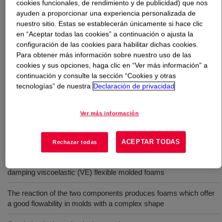
cookies funcionales, de rendimiento y de publicidad) que nos
ayuden a proporcionar una experiencia personalizada de
Qué es
HVE SPECFLEX™ Acoustical Foam Systems
nuestro sitio. Estas se establecerán únicamente si hace clic
C
?
en “Aceptar todas las cookies” a continuación o ajusta la
configuración de las cookies para habilitar dichas cookies.
Para obtener más información sobre nuestro uso de las
A fully formulated system for producing visco elastic
cookies y sus opciones, haga clic en “Ver más información” a
polyurethane foams that offers the best-in-class
continuación y consulte la sección “Cookies y otras
reduction of resonance peak height at all frequencies,
tecnologías” de nuestra
Declaración de privacidad
excellent ultra-low emission interiors test, fast curing,
and excellent flowability with wide process latitude.
Ver más información
Usos
ACEPTAR TODAS
Rechazar todas
All-MDI based system designed for the production of high
damping viscoelastic (VE) flexible molded foams
The reaction of the two components produces foams which offer
a good flowability in molds with a complex shape