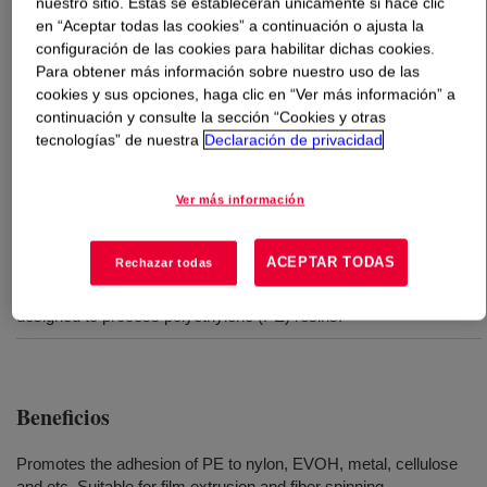
nuestro sitio. Estas se establecerán únicamente si hace clic
en “Aceptar todas las cookies” a continuación o ajusta la
Qué es
FUSABOND™ E204 Functional Polymer
?
configuración de las cookies para habilitar dichas cookies.
Para obtener más información sobre nuestro uso de las
cookies y sus opciones, haga clic en “Ver más información” a
An anhydride modified high density polyethylene.
continuación y consulte la sección “Cookies y otras
tecnologías” de nuestra
Declaración de privacidad
Usos
Ver más información
For use as a component in a blend with fillers and polymers
including polyolefins and polyamides.
ACEPTAR TODAS
Rechazar todas
Processed as a melt blend in conventional extrusion equipment
designed to process polyethylene (PE) resins.
Beneficios
Promotes the adhesion of PE to nylon, EVOH, metal, cellulose
and etc. Suitable for film extrusion and fiber spinning.