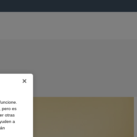
A
 funcione.
, pero es
er otras
ayuden a
rán