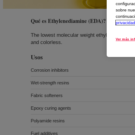
configurac
sobre nue
continuaci
Qué es
Ethylenediamine (EDA)
?
privacida
The lowest molecular weight ethylenediamine. 
Ver más in
and colorless.
Usos
Corrosion inhibitors
Wet-strength resins
Fabric softeners
Epoxy curing agents
Polyamide resins
Fuel additives