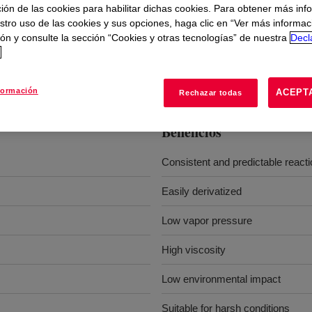
ión de las cookies para habilitar dichas cookies. Para obtener más inf
stro uso de las cookies y sus opciones, haga clic en “Ver más informac
ón y consulte la sección “Cookies y otras tecnologías” de nuestra
Decl
d
It is a single-component product with two primary nitrogens.
formación
ACEPT
Rechazar todas
Beneficios
Consistent and predictable react
Easily derivatized
Low vapor pressure
High viscosity
Low environmental impact
Suitable for harsh conditions