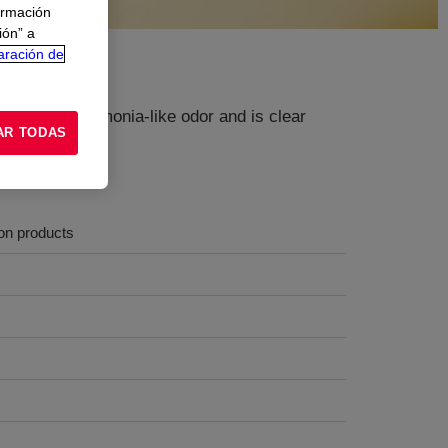
ormación
ión” a
aración de
 It has an ammonia-like odor and is clear
AR TODAS
ion products