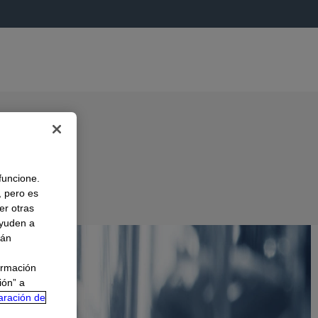
 funcione.
, pero es
er otras
A
ayuden a
rán
ormación
ión” a
aración de