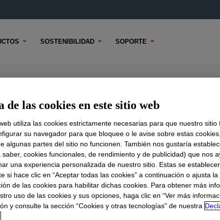
UCTOS
SOSTENIBILIDAD
SOPORTE
er Modifier
 de las cookies en este sitio web
 web utiliza las cookies estrictamente necesarias para que nuestro sitio
figurar su navegador para que bloquee o le avise sobre estas cookies
e algunas partes del sitio no funcionen. También nos gustaría establec
DO TÉCNICO
OPCIONES DE MUESTRA
OPCIONES DE COMPR
a saber, cookies funcionales, de rendimiento y de publicidad) que nos 
nar una experiencia personalizada de nuestro sitio. Estas se establece
 si hace clic en “Aceptar todas las cookies” a continuación o ajusta la
ión de las cookies para habilitar dichas cookies. Para obtener más inf
stro uso de las cookies y sus opciones, haga clic en “Ver más informac
ón y consulte la sección “Cookies y otras tecnologías” de nuestra
Decl
d