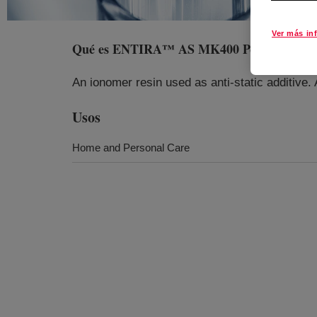
Ver más in
Qué es
ENTIRA™ AS MK400 Polymer Modi
An ionomer resin used as anti-static additive. 
Usos
Home and Personal Care