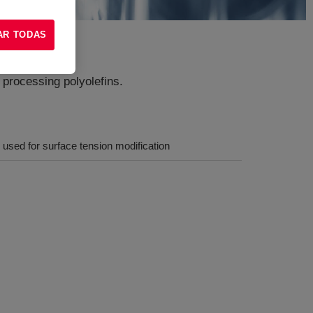
AR TODAS
r processing polyolefins.
ve used for surface tension modification