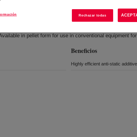
formación
ACEPT
Rechazar todas
fier
?
Available in pellet form for use in conventional equipment fo
Beneficios
Highly efficient anti-static additi