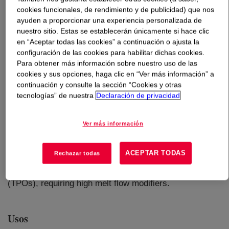
cookies funcionales, de rendimiento y de publicidad) que nos
ayuden a proporcionar una experiencia personalizada de
Qué es
ENGAGE™ 8411 Polyolefin Elastomer
?
nuestro sitio. Estas se establecerán únicamente si hace clic
en “Aceptar todas las cookies” a continuación o ajusta la
An ethylene-octene elastomer that offers excellent
configuración de las cookies para habilitar dichas cookies.
performance in durable injection molded industrial and
Para obtener más información sobre nuestro uso de las
consumer goods and compression molded
cookies y sus opciones, haga clic en “Ver más información” a
gaskets. This provides high clarity in products requiring
continuación y consulte la sección “Cookies y otras
tecnologías” de nuestra
Declaración de privacidad
visual inspection and allows the use of hot runner molds
to enhance production efficiency. In addition, its low
density can help control resin and production costs,
Ver más información
while reducing the weight of end products. It also
provides good impact properties in blends with
ACEPTAR TODAS
Rechazar todas
polypropylene (PP) and polyethylene (PE), especially in
applications like automotive thermoplastic olefins
(TPOs), requiring high melt flow modifiers.
Usos