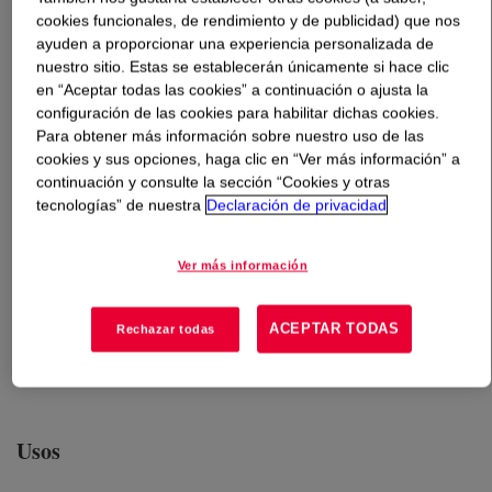
cookies funcionales, de rendimiento y de publicidad) que nos
ayuden a proporcionar una experiencia personalizada de
Qué es
ENGAGE™ 8407 REN Polyolefin Elastomer
?
nuestro sitio. Estas se establecerán únicamente si hace clic
en “Aceptar todas las cookies” a continuación o ajusta la
configuración de las cookies para habilitar dichas cookies.
Para obtener más información sobre nuestro uso de las
cookies y sus opciones, haga clic en “Ver más información” a
continuación y consulte la sección “Cookies y otras
tecnologías” de nuestra
Declaración de privacidad
An ethylene-octene copolymer that offers excellent
performance in durable injection molded industrial and
Ver más información
consumer goods and compression molded gaskets.
Complies with ISCC Plus certification for bio-circular
based plastics. Produced using bio-based feedstocks.
ACEPTAR TODAS
Rechazar todas
Certified on a mass balance basis by the International
Sustainability & Carbon Certification (ISCC).
Usos