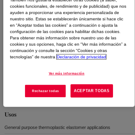
cookies funcionales, de rendimiento y de publicidad) que nos
ayuden a proporcionar una experiencia personalizada de
Qué es
ENGAGE™ 8207 Polyolefin Elastomer
?
nuestro sitio. Estas se establecerán únicamente si hace clic
en “Aceptar todas las cookies” a continuación o ajusta la
An ethylene-octene copolymer that has excellent flow
configuración de las cookies para habilitar dichas cookies.
characteristics and performs well in a wide range of
Para obtener más información sobre nuestro uso de las
general purpose thermoplastic elastomer applications.
cookies y sus opciones, haga clic en “Ver más información” a
This provides superb impact properties in blends with
continuación y consulte la sección “Cookies y otras
tecnologías” de nuestra
Declaración de privacidad
polypropylene (PP) and polyethylene (PE), especially in
applications requiring slightly higher melt flow. It also
provides high filler loading capability, excellent electrical
Ver más información
properties, and (when cross-linked) exceptional heat
aging, compression set, and weather resistance
ACEPTAR TODAS
Rechazar todas
properties.
Usos
General purpose thermoplastic elastomer applications