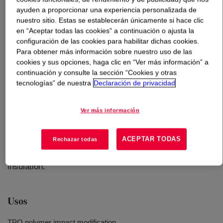
ayuden a proporcionar una experiencia personalizada de
nuestro sitio. Estas se establecerán únicamente si hace clic
Qué es
ENGAGE™ 8157 Polyolefin Elastomer
?
en “Aceptar todas las cookies” a continuación o ajusta la
configuración de las cookies para habilitar dichas cookies.
An ethylene-octene copolymer that has excellent flow
Para obtener más información sobre nuestro uso de las
characteristics and provides superb impact properties in
cookies y sus opciones, haga clic en “Ver más información” a
blends with polypropylene (PP) and polyethylene (PE)
continuación y consulte la sección “Cookies y otras
and is widely used in TPO applications where excellent
tecnologías” de nuestra
Declaración de privacidad
low temperature impact properties are desired. This
provides high filler loading capability and outstanding
Ver más información
peroxide cure capability. When cross-linked by peroxide,
silane, or irradiation, it gives exceptional heat aging,
ACEPTAR TODAS
Rechazar todas
compression set, and weather resistance properties and
may be used to produce high performance electrical
insulation.
Usos
TPO polymer impact modification