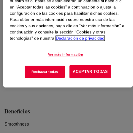
nuestro sitio. Estas se establecerán únicamente si hace clic
en “Aceptar todas las cookies” a continuación o ajusta la
configuración de las cookies para habilitar dichas cookies.
Qué es
DOW ENDURANCE™ HFDK-0587 BK S
?
Para obtener más información sobre nuestro uso de las
cookies y sus opciones, haga clic en “Ver más información” a
Crosslinkable semi-conductive compound for use as a
continuación y consulte la sección “Cookies y otras
conductor and bonded insulation shielding for high
tecnologías” de nuestra
Declaración de privacidad
voltage XLPE power cables offers outstanding extrusion
properties​
Ver más información
Usos
ACEPTAR TODAS
Rechazar todas
Alto y Extra Alto Voltaje
Beneficios
Smoothness