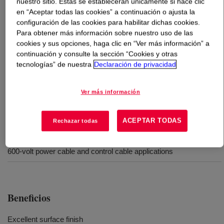
nuestro sitio. Estas se establecerán únicamente si hace clic
en “Aceptar todas las cookies” a continuación o ajusta la
configuración de las cookies para habilitar dichas cookies.
Qué es
ENDURANCE™ HFDA-5630 BK Compound
Para obtener más información sobre nuestro uso de las
for Cable Systems
?
cookies y sus opciones, haga clic en “Ver más información” a
continuación y consulte la sección “Cookies y otras
Carbon black-filled, vulcanizable, polyethylene
tecnologías” de nuestra
Declaración de privacidad
copolymer material with medium thermal properties that
is recommended for use in 600-volt power cable and
Ver más información
control cable insulation applications​​ ​
ACEPTAR TODAS
Rechazar todas
Usos
600-volt power cable and control cable applications
Beneficios
Excellent surface finish