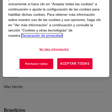
únicamente si hace clic en “Aceptar todas las cookies” a
continuación o ajusta la configuración de las cookies para
Usos
habilitar dichas cookies. Para obtener más información
sobre nuestro uso de las cookies y sus opciones, haga clic
Hot Melt Adhesive Production
en “Ver más información” a continuación y consulte la
sección “Cookies y otras tecnologías” de
Molding
nuestra
Declaración de privacidad
Compounding
Ver más información
Extrusion
ACEPTAR TODAS
Rechazar todas
Adhesives
Sealants
Wax blends
Beneficios