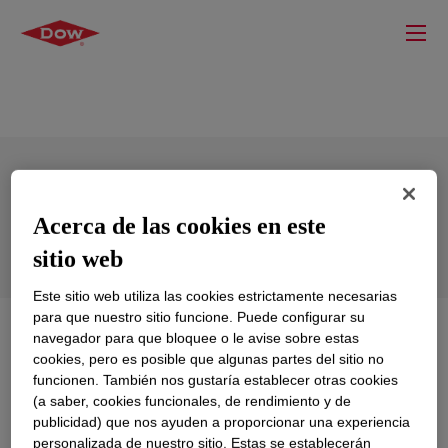
ELVAX™ 46 Ethylene Vinyl Acetate
Acerca de las cookies en este
Copolymer
sitio web
Este sitio web utiliza las cookies estrictamente necesarias
para que nuestro sitio funcione. Puede configurar su
Qué es
ELVAX™ 46 Ethylene Vinyl Acetate
navegador para que bloquee o le avise sobre estas
Copolymer
?
cookies, pero es posible que algunas partes del sitio no
funcionen. También nos gustaría establecer otras cookies
(a saber, cookies funcionales, de rendimiento y de
An ethylene-vinyl acetate copolymer resin for use in
publicidad) que nos ayuden a proporcionar una experiencia
industrial applications.
personalizada de nuestro sitio. Estas se establecerán