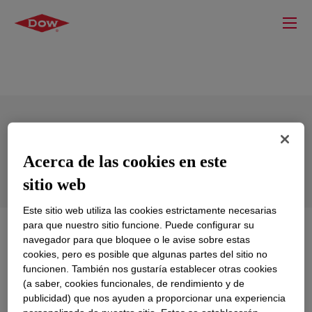
ELVAX™ 420 Ethylene Vinyl Acetate
Copolymer
Acerca de las cookies en este
sitio web
Este sitio web utiliza las cookies estrictamente necesarias
para que nuestro sitio funcione. Puede configurar su
Qué es
ELVAX™ 420 Ethylene Vinyl Acetate
navegador para que bloquee o le avise sobre estas
Copolymer
?
cookies, pero es posible que algunas partes del sitio no
funcionen. También nos gustaría establecer otras cookies
An ethylene-vinyl acetate copolymer resin for use in
(a saber, cookies funcionales, de rendimiento y de
publicidad) que nos ayuden a proporcionar una experiencia
industrial applications.