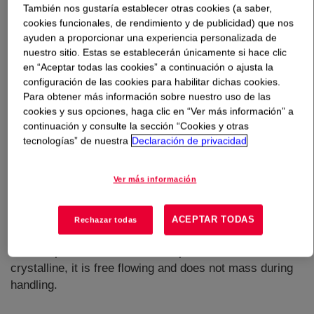
También nos gustaría establecer otras cookies (a saber,
cookies funcionales, de rendimiento y de publicidad) que nos
Qué es
ELVAX™ 40L-03 Ethylene Vinyl Acetate
ayuden a proporcionar una experiencia personalizada de
Copolymer
?
nuestro sitio. Estas se establecerán únicamente si hace clic
en “Aceptar todas las cookies” a continuación o ajusta la
configuración de las cookies para habilitar dichas cookies.
An ethylene-vinyl acetate copolymer resin for use in
Para obtener más información sobre nuestro uso de las
industrial applications. The melt index is consistent
cookies y sus opciones, haga clic en “Ver más información” a
because resin molecular weight distribution is controlled
continuación y consulte la sección “Cookies y otras
to within a relatively narrow range. The molecular weight
tecnologías” de nuestra
Declaración de privacidad
is high for this family of copolymers, so finished products
will be relatively resistant to mechanical damage and
Ver más información
elevated temperatures. Compared with other
ethylene/vinyl acetate copolymers, This product contains
extremely low amounts of gel, or high-molecular-weight
ACEPTAR TODAS
Rechazar todas
polymer, that can cause undesirable characteristics in
finished products. Because this product is somewhat
crystalline, it is free flowing and does not mass during
handling.