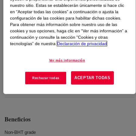
nuestro sitio. Estas se establecerán únicamente si hace clic
en “Aceptar todas las cookies” a continuación o ajusta la
Qué es
ELVAX™ 3182-2 Ethylene Vinyl Acetate
configuración de las cookies para habilitar dichas cookies.
Copolymer
?
Para obtener más información sobre nuestro uso de las
cookies y sus opciones, haga clic en “Ver más información” a
An extrudable ethylene-vinyl acetate copolymer resin
continuación y consulte la sección “Cookies y otras
available in pellet form for use in conventional extrusion
tecnologías” de nuestra
Declaración de privacidad
equipment designed to process polyethylene resins.
Ver más información
Usos
ACEPTAR TODAS
Rechazar todas
Designed to provide low temperature heat seal in flexible
packaging applications
Beneficios
Non-BHT grade