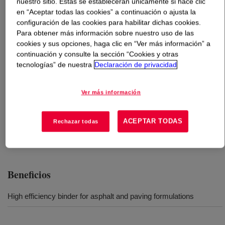
nuestro sitio. Estas se establecerán únicamente si hace clic
en “Aceptar todas las cookies” a continuación o ajusta la
Qué es
ELVALOY™ RET MF1178 Copolymer
?
configuración de las cookies para habilitar dichas cookies.
Para obtener más información sobre nuestro uso de las
cookies y sus opciones, haga clic en “Ver más información” a
Is a Reactive Elastomeric Terpolymer that can be used
continuación y consulte la sección “Cookies y otras
to modify the properties of asphalt binder used in paving.
tecnologías” de nuestra
Declaración de privacidad
It is effective when used with a wide range of asphalts.
Ver más información
Usos
ACEPTAR TODAS
Rechazar todas
Asphalt Modification
Beneficios
High efficiency binder for asphalt and paving formulations