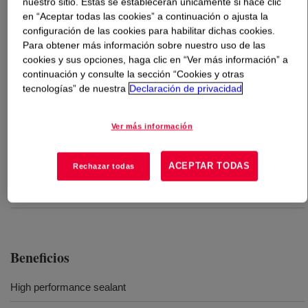
nuestro sitio. Estas se establecerán únicamente si hace clic
en “Aceptar todas las cookies” a continuación o ajusta la
configuración de las cookies para habilitar dichas cookies.
Qué es
ELITE™ 8068G Enhanced Polyethylene Resin
?
Para obtener más información sobre nuestro uso de las
cookies y sus opciones, haga clic en “Ver más información” a
It is an enhanced ethylene-octene copolymer. It is fully
continuación y consulte la sección “Cookies y otras
formulated sealant resins designed for demanding
tecnologías” de nuestra
Declaración de privacidad
applications where low heat seal initiation temperature
and hot tack strength are key requirements.
Ver más información
Usos
ACEPTAR TODAS
Rechazar todas
Food and specialty packaging
Beneficios
High performance sealant