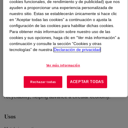
cookies funcionales, de rendimiento y de publicidad) que nos
ayuden a proporcionar una experiencia personalizada de
Qué es
ELITE™ 5940ST Enhanced Polyethylene
nuestro sitio. Estas se establecerán únicamente si hace clic
Resin
?
en “Aceptar todas las cookies” a continuación o ajusta la
configuración de las cookies para habilitar dichas cookies.
Para obtener más información sobre nuestro uso de las
cookies y sus opciones, haga clic en “Ver más información” a
continuación y consulte la sección “Cookies y otras
tecnologías” de nuestra
Declaración de privacidad
Enhanced polyethylene resin for various pipe
Ver más información
applications including metal pipe coatings offers an
excellent balance of stiffness and toughness in addition
ACEPTAR TODAS
Rechazar todas
to excellent processability and melt strength​​​. This
product supports applications that can be designed for
recyclability, helping advance a circular economy.
Usos