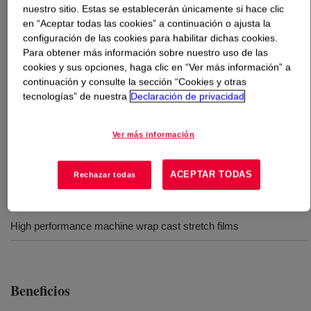
nuestro sitio. Estas se establecerán únicamente si hace clic
en “Aceptar todas las cookies” a continuación o ajusta la
Qué es
ELITE™ 5230F Enhanced Polyethylene Resin
?
configuración de las cookies para habilitar dichas cookies.
Para obtener más información sobre nuestro uso de las
PE con elevada resistencia al impacto y buena
cookies y sus opciones, haga clic en “Ver más información” a
continuación y consulte la sección “Cookies y otras
resistencia al punzonado a niveles de estiramiento
tecnologías” de nuestra
Declaración de privacidad
moderados, para cargas de forma irregular. Presenta
excelente extensibilidad para mejores desempeños a
cargas típicas
Ver más información
ACEPTAR TODAS
Rechazar todas
Usos
High performance machine wrap cast stretch films
Beneficios