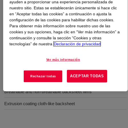
ayuden a proporcionar una experiencia personalizada de
nuestro sitio. Estas se establecerán únicamente si hace clic
Qué es
ELITE™ 5220 G Enhanced Polyethylene
en “Aceptar todas las cookies” a continuación o ajusta la
Resin
?
configuración de las cookies para habilitar dichas cookies.
Para obtener más información sobre nuestro uso de las
cookies y sus opciones, haga clic en “Ver más información” a
A linear low density metallocene copolymer produced by
continuación y consulte la sección “Cookies y otras
INSITE Technology, processable in cast film mono- and
tecnologías” de nuestra
Declaración de privacidad
coextrusion equipment designed for polyethylene.
Ver más información
Usos
ACEPTAR TODAS
Rechazar todas
High performance machine wrap cast stretch films
Breathable and non-breathable backsheet films
Extrusion coating cloth-like backsheet