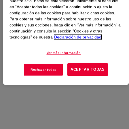
nuestro sitio. Estas se establecerán únicamente si hace clic
en “Aceptar todas las cookies” a continuación o ajusta la
Qué es
ELASTENE™ A-55 Emulsion Polymer
?
configuración de las cookies para habilitar dichas cookies.
Para obtener más información sobre nuestro uso de las
cookies y sus opciones, haga clic en “Ver más información” a
Pressure sensitive adhesive for packaging tapes.
continuación y consulte la sección “Cookies y otras
tecnologías” de nuestra
Declaración de privacidad
Usos
Ver más información
Producción de Adhesivos y Selladores
ACEPTAR TODAS
Rechazar todas