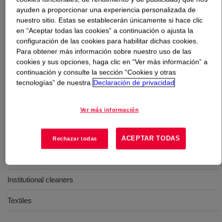
ayuden a proporcionar una experiencia personalizada de
nuestro sitio. Estas se establecerán únicamente si hace clic
Qué es
ECOSURF™ SA-15 Surfactant
?
en “Aceptar todas las cookies” a continuación o ajusta la
configuración de las cookies para habilitar dichas cookies.
A water soluble, biodegradable seed oil surfactant with
Para obtener más información sobre nuestro uso de las
low odor used in applications such as paints and
cookies y sus opciones, haga clic en “Ver más información” a
coatings, pulp and paper, agrochemicals, hard surface
continuación y consulte la sección “Cookies y otras
cleaners, high performance cleaners, oilfield, and textile​.
tecnologías” de nuestra
Declaración de privacidad
Ver más información
Usos
Paints and coatings
ACEPTAR TODAS
Rechazar todas
Household and industrial cleaners
Institutional cleaners
Textiles