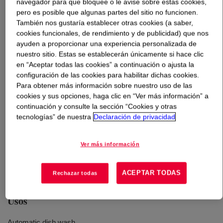
navegador para que bloquee o le avise sobre estas cookies,
pero es posible que algunas partes del sitio no funcionen.
Qué es
EcoSense™ HC-2200 Surfactant
?
También nos gustaría establecer otras cookies (a saber,
cookies funcionales, de rendimiento y de publicidad) que nos
ayuden a proporcionar una experiencia personalizada de
A naturally derived bio-surfactant with good detergency,
nuestro sitio. Estas se establecerán únicamente si hace clic
wetting and emulsifying properties. EcoSense™ HC-
en “Aceptar todas las cookies” a continuación o ajusta la
2200 Surfactant is a glycolipid, more specifically a
configuración de las cookies para habilitar dichas cookies.
sophorolipid with a high lactone percentage, low HLB and
Para obtener más información sobre nuestro uso de las
low foaming. Its high active content and high efficacy
cookies y sus opciones, haga clic en “Ver más información” a
support low use levels and reduction in total surfactant
continuación y consulte la sección “Cookies y otras
tecnologías” de nuestra
Declaración de privacidad
used lowering the carbon footprint of formulations by
increasing naturality, reducing actives and thereby
helping to enable compaction. EcoSense™ HC-2200
Ver más información
Surfactant is non-GMO.and readily bio-degradable (60
% biodegradation within 28 days per OECD 301F).
ACEPTAR TODAS
Rechazar todas
Usos
Automatic dish wash