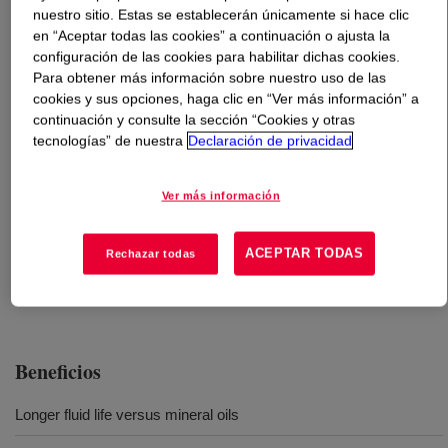
nuestro sitio. Estas se establecerán únicamente si hace clic
en “Aceptar todas las cookies” a continuación o ajusta la
Qué es
DOWTHERM™ 550 Heat Transfer Fluid
?
configuración de las cookies para habilitar dichas cookies.
Para obtener más información sobre nuestro uso de las
A heat transfer fluid for use in closed, liquid-phase heat
cookies y sus opciones, haga clic en “Ver más información” a
transfer systems at moderate temperatures not requiring
continuación y consulte la sección “Cookies y otras
tecnologías” de nuestra
Declaración de privacidad
pressurization, where higher cost synthetic fluids aren’t
necessarily the most economic choice .
Ver más información
Usos
ACEPTAR TODAS
Rechazar todas
Oil & gas
Beneficios
Longer fluid life versus mineral oils