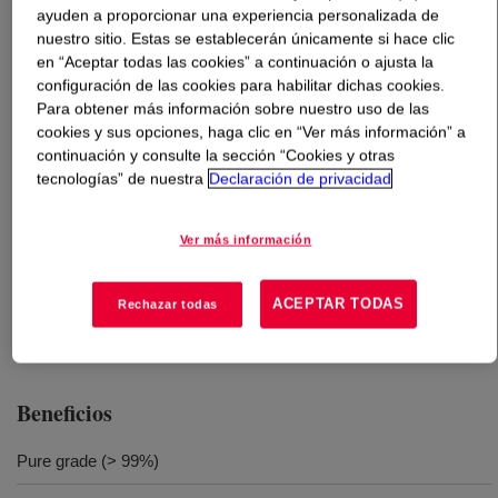
ayuden a proporcionar una experiencia personalizada de
nuestro sitio. Estas se establecerán únicamente si hace clic
Qué es
DOWSIL™ Z-6697 Silane
?
en “Aceptar todas las cookies” a continuación o ajusta la
configuración de las cookies para habilitar dichas cookies.
Tetraethoxysilane (TEOS, Si(OC2H5)4) - diluent for zinc-
Para obtener más información sobre nuestro uso de las
rich primers, additive for other coupling agents and for
cookies y sus opciones, haga clic en “Ver más información” a
continuación y consulte la sección “Cookies y otras
the consolidation of construction materials such as
tecnologías” de nuestra
Declaración de privacidad
stones in buildings or monuments.
Ver más información
Usos
ACEPTAR TODAS
Rechazar todas
Repelencia al Agua y Protección
Beneficios
Pure grade (> 99%)