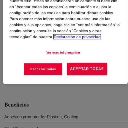
nuestro sitio. Estas se establecerán únicamente si hace clic
en “Aceptar todas las cookies” a continuación o ajusta la
Qué es
DOWSIL™ Z-6120 Silane
?
configuración de las cookies para habilitar dichas cookies.
Para obtener más información sobre nuestro uso de las
cookies y sus opciones, haga clic en “Ver más información” a
Ureido Propyl Trialkoxysilane is an alcohol solution and
continuación y consulte la sección “Cookies y otras
is 85-95% solid.
tecnologías” de nuestra
Declaración de privacidad
Usos
Ver más información
Plastic additive
ACEPTAR TODAS
Rechazar todas
Coating additive
Beneficios
Adhesion promoter for Plastics, Coating