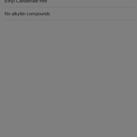
Ethyl Carbamate free
No alkyltin compounds