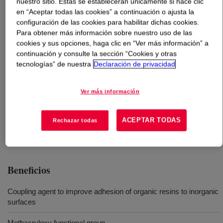
nuestro sitio. Estas se establecerán únicamente si hace clic
en “Aceptar todas las cookies” a continuación o ajusta la
Qué es
DOWSIL™ Z-6033 Silane
?
configuración de las cookies para habilitar dichas cookies.
Para obtener más información sobre nuestro uso de las
cookies y sus opciones, haga clic en “Ver más información” a
3-Methacryloxypropyl Methyl Dimethoxysilane
continuación y consulte la sección “Cookies y otras
tecnologías” de nuestra
Declaración de privacidad
Usos
Ver más información
Building block to impart methacryloxy group to new polymer
ACEPTAR TODAS
Rechazar todas
Filler treatment
Beneficios
Coupling agent to improve adhesion of organic resins to inorganic
surfaces
Methacryloxy functional group