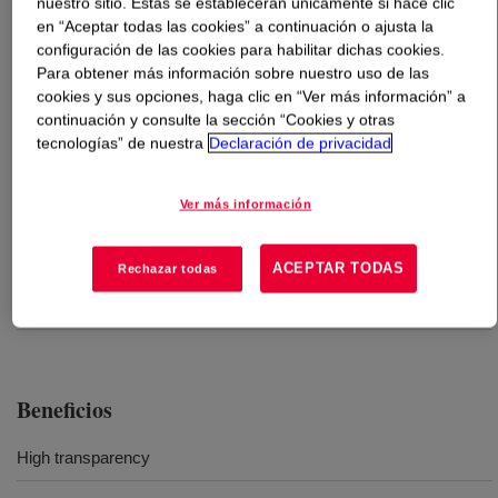
nuestro sitio. Estas se establecerán únicamente si hace clic
en “Aceptar todas las cookies” a continuación o ajusta la
Qué es
DOWSIL™ VE-5002H Gel
?
configuración de las cookies para habilitar dichas cookies.
Para obtener más información sobre nuestro uso de las
cookies y sus opciones, haga clic en “Ver más información” a
A two-part gel, which offers more processing flexibility
continuación y consulte la sección “Cookies y otras
for room temperature cure with no need for ovens or
tecnologías” de nuestra
Declaración de privacidad
heat-accelerated cure if faster processing is desired.
Ver más información
Usos
ACEPTAR TODAS
Rechazar todas
OCR (optical clear resin) for the application of display optical
bonding, especially for large size, outdoor-used displays
Beneficios
High transparency