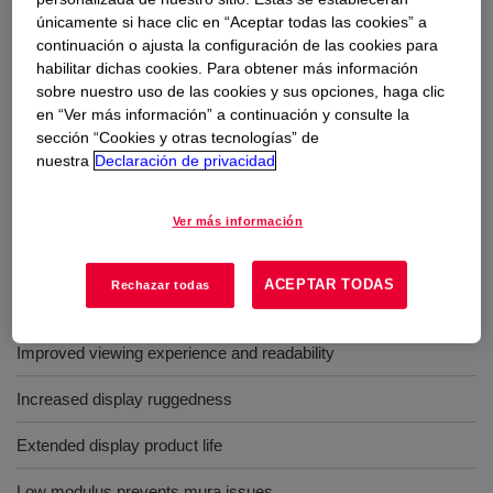
compatibility to silicone OCRs under Q-SUN for driver
únicamente si hace clic en “Aceptar todas las cookies” a
IC of Automotive display.
continuación o ajusta la configuración de las cookies para
habilitar dichas cookies. Para obtener más información
sobre nuestro uso de las cookies y sus opciones, haga clic
Usos
en “Ver más información” a continuación y consulte la
sección “Cookies y otras tecnologías” de
Designed to protect electrodes on LCD/OLED display module
nuestra
Declaración de privacidad
Vehicular displays
Ver más información
ACEPTAR TODAS
Rechazar todas
Beneficios
Improved viewing experience and readability
Increased display ruggedness
Extended display product life
Low modulus prevents mura issues