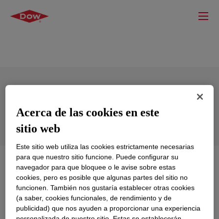
DOWSIL™ VE-4001 UV OPTICAL
BONDING
Acerca de las cookies en este
sitio web
Este sitio web utiliza las cookies estrictamente necesarias
para que nuestro sitio funcione. Puede configurar su
Qué es
DOWSIL™ VE-4001 UV OPTICAL
navegador para que bloquee o le avise sobre estas
BONDING
?
cookies, pero es posible que algunas partes del sitio no
funcionen. También nos gustaría establecer otras cookies
(a saber, cookies funcionales, de rendimiento y de
​One part UV curable resin that is the silicone based
publicidad) que nos ayuden a proporcionar una experiencia
optical protective solution that provides superior
personalizada de nuestro sitio. Estas se establecerán