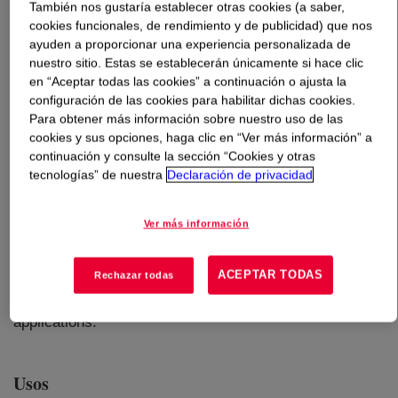
También nos gustaría establecer otras cookies (a saber,
cookies funcionales, de rendimiento y de publicidad) que nos
Qué es
DOWSIL™ TC-4083 Dispensable Thermal
ayuden a proporcionar una experiencia personalizada de
Pad
?
nuestro sitio. Estas se establecerán únicamente si hace clic
en “Aceptar todas las cookies” a continuación o ajusta la
configuración de las cookies para habilitar dichas cookies.
Para obtener más información sobre nuestro uso de las
cookies y sus opciones, haga clic en “Ver más información” a
continuación y consulte la sección “Cookies y otras
tecnologías” de nuestra
Declaración de privacidad
Two-part, blue, 10.0 W/mK thermally conductive gap filler
formulated to dissipate heat in electronics applications,
Ver más información
such as telecom, high frequency devices (5G), and
advanced driver assistance systems (ADAS).
ACEPTAR TODAS
Rechazar todas
DOWSIL™ TC-4083 Dispensable Thermal Pad is a rapid
dispense product, intended for high throughput
applications.
Usos