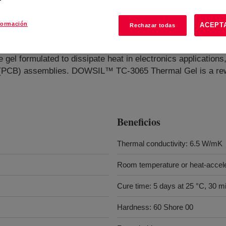
formación
ACEPT
Rechazar todas
gel formulated to dissipate heat in electronics application
rd (PCB) assemblies. DOWSIL™ TC-3065 Thermal Gel is a re
Beneficios
Thermal conductivity: 6.5 W/mK
Room temperature or heat-accel
Cure time: 5 days at 25 °C, 30 m
Hardness: 60 Shore 00