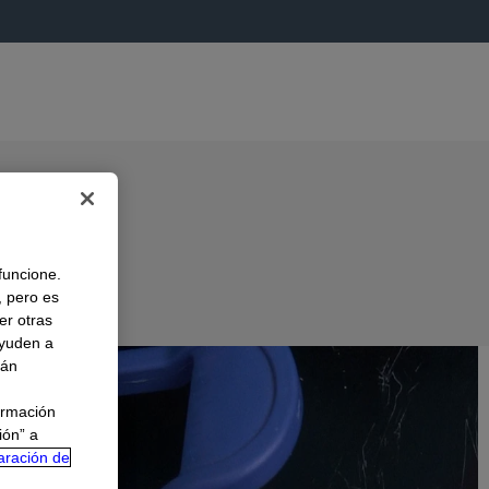
 funcione.
, pero es
er otras
A
ayuden a
rán
ormación
ión” a
aración de