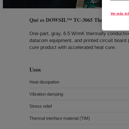
Ver más in
Qué es
DOWSIL™ TC-3065 Thermal Gel
?
One-part, gray, 6.5 W/mK thermally conductive 
datacom equipment, and printed circuit boa
cure product with accelerated heat cure.
Usos
Heat dissipation
Vibration damping
Stress relief
Thermal interface material (TIM)