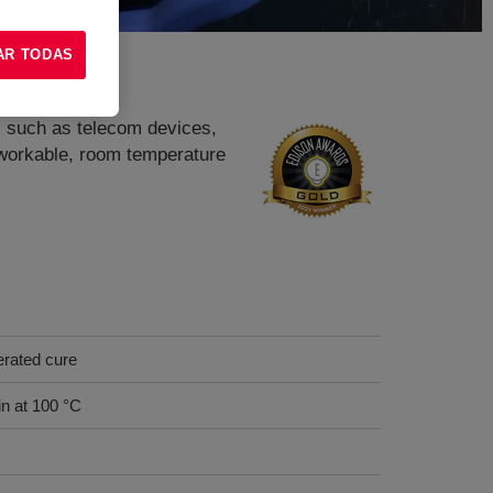
AR TODAS
s, such as telecom devices,
workable, room temperature
erated cure
in at 100 °C