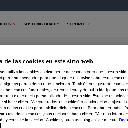
UCTOS
SOSTENIBILIDAD
SOPORTE
l Gel
 de las cookies en este sitio web
 web utiliza las cookies estrictamente necesarias para que nuestro sitio
figurar su navegador para que bloquee o le avise sobre estas cookies
e algunas partes del sitio no funcionen. También nos gustaría establec
DO TÉCNICO
OPCIONES DE MUESTRA
OPCIONES DE COMPR
a saber, cookies funcionales, de rendimiento y de publicidad) que nos 
nar una experiencia personalizada de nuestro sitio. Estas se establece
 si hace clic en “Aceptar todas las cookies” a continuación o ajusta la
ión de las cookies para habilitar dichas cookies. Para obtener más inf
stro uso de las cookies y sus opciones, haga clic en “Ver más informac
ón y consulte la sección “Cookies y otras tecnologías” de nuestra
Decl
d