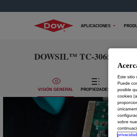
APLICACIONES
PROD
DOWSIL™ TC-3065 Therma
Acerca
Este sitio
Puede con
VISIÓN GENERAL
PROPIEDADES
posible qu
CONTENI
cookies (
proporcio
únicamente
configurac
sobre nue
continuaci
privacida