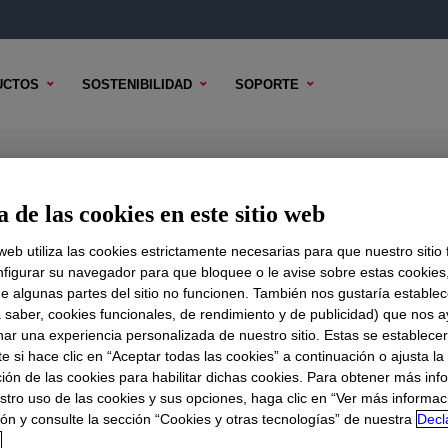
UCTOS
SOSTENIBILIDAD
SOPORTE
able Thermal Gel
 de las cookies en este sitio web
 web utiliza las cookies estrictamente necesarias para que nuestro sitio
figurar su navegador para que bloquee o le avise sobre estas cookies
e algunas partes del sitio no funcionen. También nos gustaría establec
DO TÉCNICO
OPCIONES DE MUESTRA
OPCIONES DE COMPR
a saber, cookies funcionales, de rendimiento y de publicidad) que nos 
nar una experiencia personalizada de nuestro sitio. Estas se establece
 si hace clic en “Aceptar todas las cookies” a continuación o ajusta la
ión de las cookies para habilitar dichas cookies. Para obtener más inf
stro uso de las cookies y sus opciones, haga clic en “Ver más informac
ón y consulte la sección “Cookies y otras tecnologías” de nuestra
Decl
d