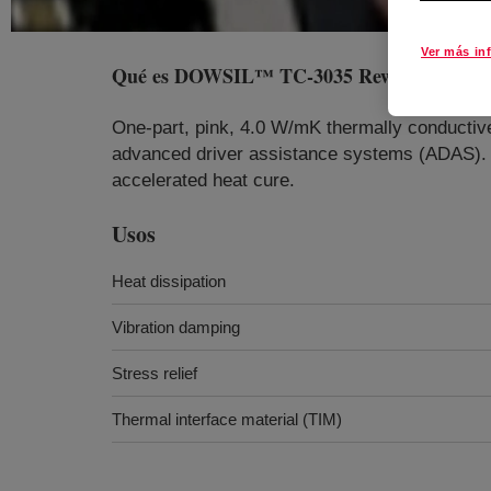
Ver más in
Qué es
DOWSIL™ TC-3035 Reworkable The
One-part, pink, 4.0 W/mK thermally conductive 
advanced driver assistance systems (ADAS).
accelerated heat cure.
Usos
Heat dissipation
Vibration damping
Stress relief
Thermal interface material (TIM)