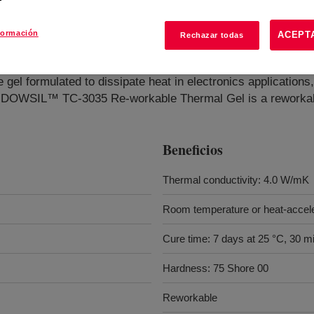
formación
ACEPT
Rechazar todas
rmal Gel
?
gel formulated to dissipate heat in electronics application
 DOWSIL™ TC-3035 Re-workable Thermal Gel is a reworkabl
Beneficios
Thermal conductivity: 4.0 W/mK
Room temperature or heat-accel
Cure time: 7 days at 25 °C, 30 m
Hardness: 75 Shore 00
Reworkable