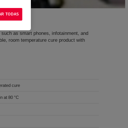
AR TODAS
s, such as smart phones, infotainment, and
e, room temperature cure product with
erated cure
in at 80 °C