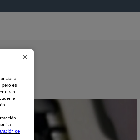
 funcione.
, pero es
er otras
A
ayuden a
rán
ormación
ión” a
aración de