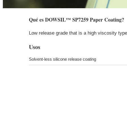
Qué es
DOWSIL™ SP7259 Paper Coating
?
Low release grade that is a high viscosity typ
Usos
Solvent-less silicone release coating