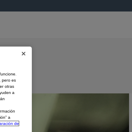
 funcione.
, pero es
er otras
A
ayuden a
rán
ormación
ión” a
aración de