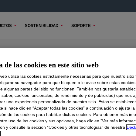
UCTOS
SOSTENIBILIDAD
SOPORTE
g
 de las cookies en este sitio web
 web utiliza las cookies estrictamente necesarias para que nuestro sitio
figurar su navegador para que bloquee o le avise sobre estas cookies
e algunas partes del sitio no funcionen. También nos gustaría establec
DO TÉCNICO
OPCIONES DE MUESTRA
OPCIONES DE COMPR
a saber, cookies funcionales, de rendimiento y de publicidad) que nos 
nar una experiencia personalizada de nuestro sitio. Estas se establece
 si hace clic en “Aceptar todas las cookies” a continuación o ajusta la
ión de las cookies para habilitar dichas cookies. Para obtener más inf
stro uso de las cookies y sus opciones, haga clic en “Ver más informac
ón y consulte la sección “Cookies y otras tecnologías” de nuestra
Decl
d