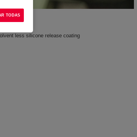
AR TODAS
lvent less silicone release coating