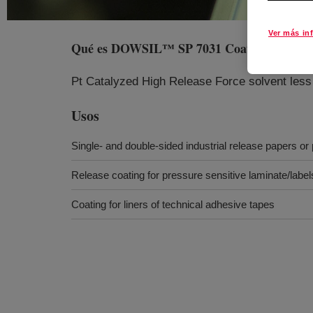
Ver más in
Qué es
DOWSIL™ SP 7031 Coating
?
Pt Catalyzed High Release Force solvent less 
Usos
Single- and double-sided industrial release papers or 
Release coating for pressure sensitive laminate/labe
Coating for liners of technical adhesive tapes