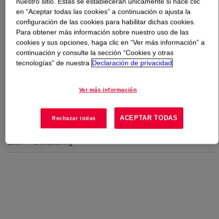
nuestro sitio. Estas se establecerán únicamente si hace clic
en “Aceptar todas las cookies” a continuación o ajusta la
Qué es
DOWSIL™ SM 5512 Emulsion
?
configuración de las cookies para habilitar dichas cookies.
Para obtener más información sobre nuestro uso de las
cookies y sus opciones, haga clic en “Ver más información” a
Silicone antifoam emulsion for various applications.
continuación y consulte la sección “Cookies y otras
tecnologías” de nuestra
Declaración de privacidad
Usos
Ver más información
General purpose antifoam
ACEPTAR TODAS
Rechazar todas
Wastewater treatment
Latex manufacturing