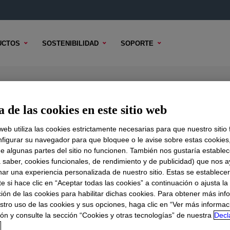
UCTOS
SOSTENIBILIDAD
SOPORTE
uid
 de las cookies en este sitio web
 web utiliza las cookies estrictamente necesarias para que nuestro sitio
figurar su navegador para que bloquee o le avise sobre estas cookies
e algunas partes del sitio no funcionen. También nos gustaría establec
DO TÉCNICO
OPCIONES DE MUESTRA
OPCIONES DE COMPR
a saber, cookies funcionales, de rendimiento y de publicidad) que nos 
nar una experiencia personalizada de nuestro sitio. Estas se establece
 si hace clic en “Aceptar todas las cookies” a continuación o ajusta la
ión de las cookies para habilitar dichas cookies. Para obtener más inf
stro uso de las cookies y sus opciones, haga clic en “Ver más informac
ón y consulte la sección “Cookies y otras tecnologías” de nuestra
Decl
d