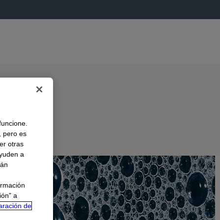
 funcione.
, pero es
er otras
A
ayuden a
rán
ormación
ión” a
aración de