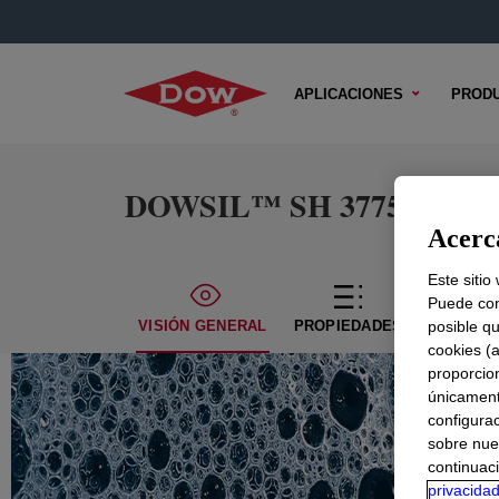
APLICACIONES
PROD
DOWSIL™ SH 3775 EN Fl
Acerca
Este sitio
Puede con
VISIÓN GENERAL
PROPIEDADES
posible qu
CONTENI
cookies (
proporcio
únicamente
configurac
sobre nue
continuaci
privacida