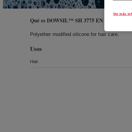
Ver más in
Qué es
DOWSIL™ SH 3775 EN Fluid
?
Polyether modified silicone for hair care.
Usos
Hair