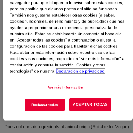
navegador para que bloquee o le avise sobre estas cookies,
pero es posible que algunas partes del sitio no funcionen.
Qué es
DOWSIL™ SH 200 C Fluid 2 cSt
?
También nos gustaría establecer otras cookies (a saber,
cookies funcionales, de rendimiento y de publicidad) que nos
ayuden a proporcionar una experiencia personalizada de
INCI Name: Dimethicone
nuestro sitio. Estas se establecerán únicamente si hace clic
en “Aceptar todas las cookies” a continuación o ajusta la
configuración de las cookies para habilitar dichas cookies.
Usos
Para obtener más información sobre nuestro uso de las
cookies y sus opciones, haga clic en “Ver más información” a
Personal care products such as hair sprays, cleansing creams,
continuación y consulte la sección “Cookies y otras
skin creams, lotions,
tecnologías” de nuestra
Declaración de privacidad
bath oils, suntan products, antiperspirants and deodorants and
nail polishes
Ver más información
ACEPTAR TODAS
Rechazar todas
Beneficios
Does not contain ingredients of animal origin (Suitable for Vegan)