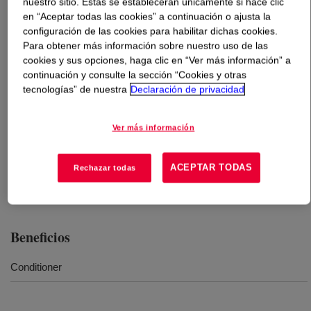
nuestro sitio. Estas se establecerán únicamente si hace clic
en “Aceptar todas las cookies” a continuación o ajusta la
Qué es
DOWSIL™ SF 8457 C
?
configuración de las cookies para habilitar dichas cookies.
Para obtener más información sobre nuestro uso de las
cookies y sus opciones, haga clic en “Ver más información” a
A amino polymer for hair care.
continuación y consulte la sección “Cookies y otras
tecnologías” de nuestra
Declaración de privacidad
Usos
Ver más información
Hair conditioner
ACEPTAR TODAS
Rechazar todas
Hair mask
Beneficios
Conditioner