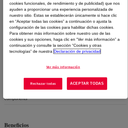
cookies funcionales, de rendimiento y de publicidad) que nos
ayuden a proporcionar una experiencia personalizada de
Qué es
DOWSIL™ SE 9184 White RTV
?
nuestro sitio. Estas se establecerán únicamente si hace clic
en “Aceptar todas las cookies” a continuación o ajusta la
Designed to provide adhesion and thermal transfer for
configuración de las cookies para habilitar dichas cookies.
Para obtener más información sobre nuestro uso de las
the cooling of various electrical components. It is a one-
cookies y sus opciones, haga clic en “Ver más información” a
part, non-flowing thermally conductive adhesive, fast
continuación y consulte la sección “Cookies y otras
tack-free with controlled volatility and a UL V-0
tecnologías” de nuestra
Declaración de privacidad
flammability rating.
Ver más información
Usos
ACEPTAR TODAS
Rechazar todas
DOWSIL™ SE 9184 RTV Adhesive is designed to provide
adhesion and thermal transfer for the cooling of various electrical
components
Beneficios