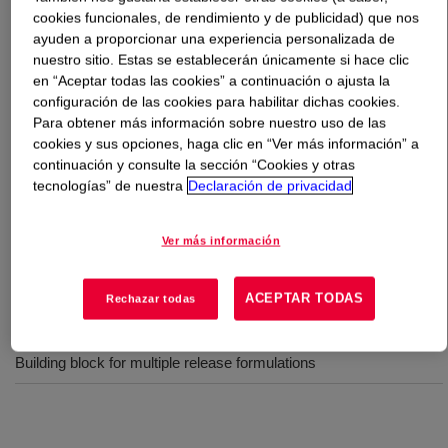
cookies funcionales, de rendimiento y de publicidad) que nos
ayuden a proporcionar una experiencia personalizada de
Qué es
DOWSIL™ RSN-9118 Resin
?
nuestro sitio. Estas se establecerán únicamente si hace clic
en “Aceptar todas las cookies” a continuación o ajusta la
Blend of volatile dimethylsiloxane and high molecular
configuración de las cookies para habilitar dichas cookies.
weight silicone resin. Useful as active ingredient in
Para obtener más información sobre nuestro uso de las
auto/home care formulations. Useful as active ingredient
cookies y sus opciones, haga clic en “Ver más información” a
continuación y consulte la sección “Cookies y otras
in release agents.
tecnologías” de nuestra
Declaración de privacidad
Usos
Ver más información
Automotive appearance formulations
ACEPTAR TODAS
Rechazar todas
Solvent-containing automotive appearance formulations
Building block for multiple release formulations