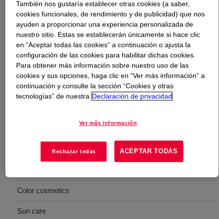
También nos gustaría establecer otras cookies (a saber,
cookies funcionales, de rendimiento y de publicidad) que nos
Qué es
DOWSIL™ RSN-0749 Resin
?
ayuden a proporcionar una experiencia personalizada de
nuestro sitio. Estas se establecerán únicamente si hace clic
en “Aceptar todas las cookies” a continuación o ajusta la
A blend of approximately 50 percent high molecular
configuración de las cookies para habilitar dichas cookies.
weight resin and 50 percent volatile, low viscosity
Para obtener más información sobre nuestro uso de las
cyclopentasiloxane for use in skincare, suncare, shower
cookies y sus opciones, haga clic en “Ver más información” a
gels, color cosmetics, hair care, and antiperspirant /
continuación y consulte la sección “Cookies y otras
deodorant applications. INCI Name: Cyclopentasiloxane
tecnologías” de nuestra
Declaración de privacidad
(and) Trimethylsiloxysilicate
Ver más información
Usos
ACEPTAR TODAS
Rechazar todas
Wide range of Personal Care applications such as:
Skin care
Color cosmetics
Sun care